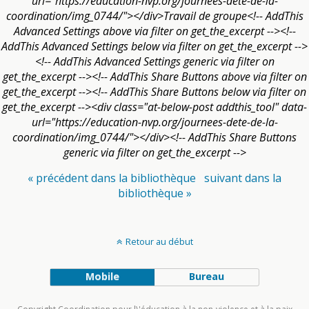
url="https://education-nvp.org/journees-dete-de-la-
coordination/img_0744/"></div>Travail de groupe<!-- AddThis
Advanced Settings above via filter on get_the_excerpt --><!--
AddThis Advanced Settings below via filter on get_the_excerpt -->
<!-- AddThis Advanced Settings generic via filter on
get_the_excerpt --><!-- AddThis Share Buttons above via filter on
get_the_excerpt --><!-- AddThis Share Buttons below via filter on
get_the_excerpt --><div class="at-below-post addthis_tool" data-
url="https://education-nvp.org/journees-dete-de-la-
coordination/img_0744/"></div><!-- AddThis Share Buttons
generic via filter on get_the_excerpt -->
« précédent dans la bibliothèque
suivant dans la
bibliothèque »
Retour au début
Mobile
Bureau