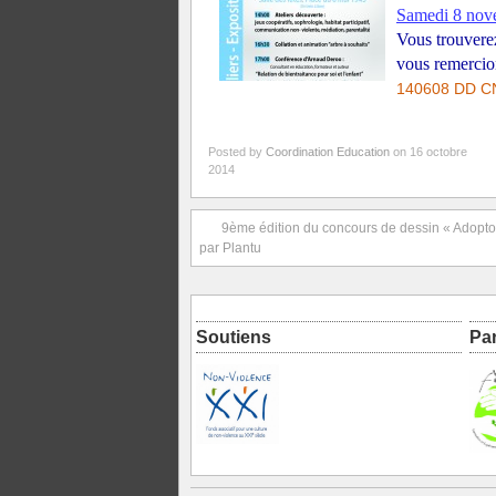
Samedi 8 nov
Vous trouverez
vous remercion
140608 DD CN
Posted by
Coordination Education
on 16 octobre
2014
9ème édition du concours de dessin « Adoptons
par Plantu
Soutiens
Pa