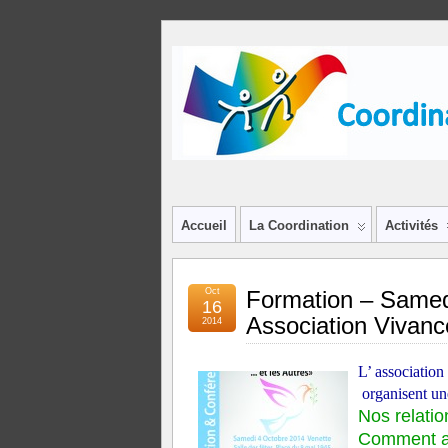
Accueil
La Coordination
Activités
Oct
Formation – Samed
16
Association Vivanc
2014
L’ associatio
organisent un
Nos relati
Comment all