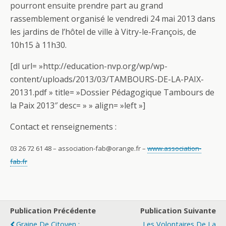
pourront ensuite prendre part au grand
rassemblement organisé le vendredi 24 mai 2013 dans
les jardins de l’hôtel de ville à Vitry-le-François, de
10h15 à 11h30.
[dl url= »http://education-nvp.org/wp/wp-
content/uploads/2013/03/TAMBOURS-DE-LA-PAIX-
20131.pdf » title= »Dossier Pédagogique Tambours de
la Paix 2013″ desc= » » align= »left »]
Contact et renseignements :
03 26 72 61 48 –
association-fab@orange.fr –
www.association-
fab.fr
Publication Précédente
Publication Suivante
Graine De Citoyen :
Les Volontaires De La