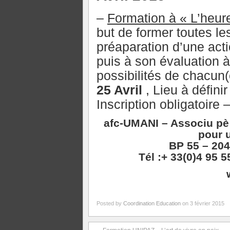
–
Formation à « L’heur
but de former toutes le
préaparation d’une act
puis à son évaluation 
possibilités de chacun(
25 Avril
, Lieu à définir
Inscription obligatoire 
afc-UMANI – Associu pè
pour 
BP 55 – 204
Tél :+ 33(0)4 95 5
Posted by
Coordination Education
on 3 février 2015