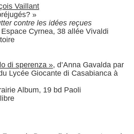
ois Vaillant
préjugés? »
tter contre les idées reçues
Espace Cyrnea, 38 allée Vivaldi
toire
lo di sperenza »
, d’Anna Gavalda par
 du Lycée Giocante di Casabianca à
rairie Album, 19 bd Paoli
libre