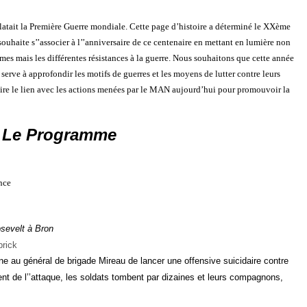
éclatait la Première Guerre mondiale. Cette page d’histoire a déterminé le XXème
ouhaite s’’associer à l’’anniversaire de ce centenaire en mettant en lumière
non
armes
mais
les différentes résistances à la guerre
.
Nous souhaitons que cette année
rve à approfondir les motifs de guerres et les moyens de lutter contre leurs
 faire le lien avec les actions menées par le MAN aujourd’hui pour promouvoir la
Le Programme
ance
sevelt à Bron
rick
nne
au général de brigade Mireau de lancer une offensive
suicidaire contre
t de l’’attaque, les soldats tombent
par dizaines et leurs compagnons,