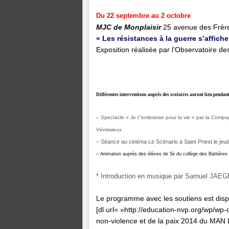
Du 22 septembre au 2 octobre
MJC de Monplaisir
25 avenue des Frèr
« Les résistances à la guerre s’affiche
Exposition réalisée par l’Observatoire 
Différentes interventions auprès des scolaires auront lieu pendan
– Spectacle « Je t’’embrasse pour la vie » par la Comp
Vénissieux
– Séance au cinéma Le Scénario à Saint Priest le jeud
– Animation auprès des élèves de 5
è
du collège des Battières
*
Introduction en musique par Samuel JAEG
Le programme avec les soutiens est dispo
[dl url= »http://education-nvp.org/wp/wp
non-violence et de la paix 2014 du MAN L