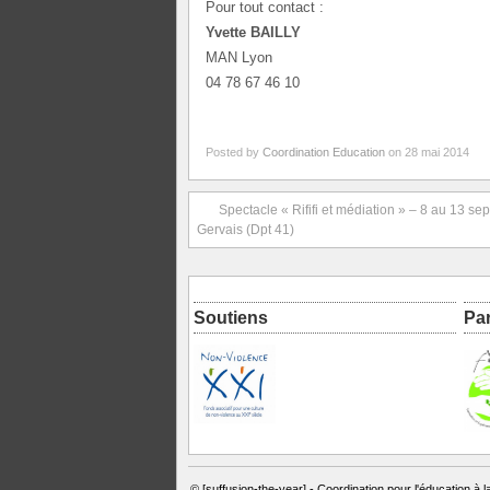
Pour tout contact :
Yvet
te
BAILLY
MAN Lyon
04 78 67 46 10
Posted by
Coordination Education
on 28 mai 2014
Spectacle « Rififi et médiation » – 8 au 13 sept
Gervais (Dpt 41)
Soutiens
Pa
© [suffusion-the-year] -
Coordination pour l'éducation à l