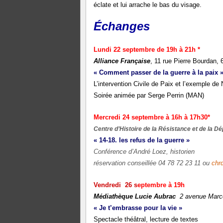
éclate et lui arrache le bas du visage.
Échanges
Lundi
22 septembre de 19h à 21h *
Alliance Française
, 11 rue Pierre Bourdan,
« Comment passer de la guerre à la paix 
L’intervention Civile de Paix et l’exemple de
Soirée animée par Serge Perrin (MAN)
Mercredi 24 septembre à 16h à 17h30*
Centre d’Histoire de la Résistance et de la Dé
« 14-18. les refus de la guerre »
Conférence d’André Loez, historien
réservation conseillée 04 78 72 23 11 ou
chr
Vendredi
26 s
eptembre à 19h
Médiathèque Lucie Aubrac
2 avenue Marce
« Je t’embrasse pour la vie »
Spectacle théâtral, lecture de textes