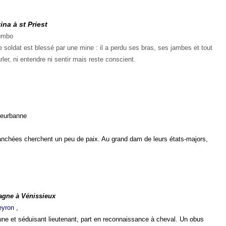
na à st Priest
rumbo
 soldat est blessé par une mine : il a perdu ses bras, ses jambes et tout
rler, ni entendre ni sentir mais reste conscient.
leurbanne
anchées cherchent un peu de paix. Au grand dam de leurs états-majors,
agne à Vénissieux
eyron
,
une et séduisant lieutenant, part en reconnaissance à cheval. Un obus