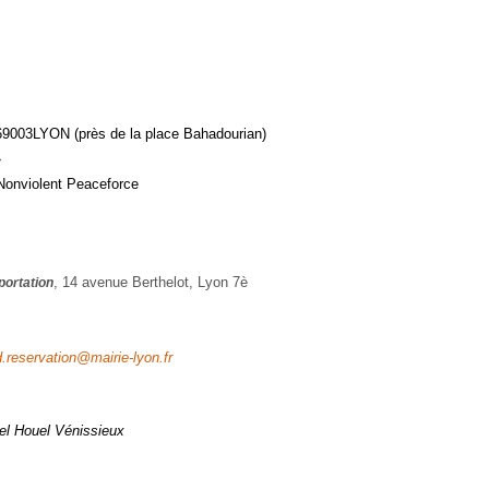
 69003
LYON (près de la place Bahadourian)
»
 Nonviolent Peaceforce
portation
, 14 avenue Berthelot, Lyon 7è
d.reservation@mairie-lyon.fr
l Houel Vénissieux