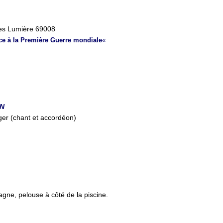
es Lumière 69008
ce à la Première Guerre mondiale
«
AN
er (chant et accordéon)
gne, pelouse à côté de la piscine
.