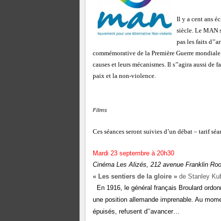
Il y a cent ans 
siècle. Le MAN s
pas les faits d’’
commémorative de la Première Guerre mondiale se
causes et leurs mécanismes. Il s’’agira aussi de
paix et la non-violence.
Films
Ces séances seront suivies d’un débat – tarif sé
Mardi 23 septembre à 20h30
Cinéma Les Alizés, 212 avenue Franklin Roo
«
Les sentiers de la gloire »
de Stanley Kub
En 1916, le général français Broulard ordo
une position allemande imprenable.
Au momen
épuisés, refusent
d’’avancer…