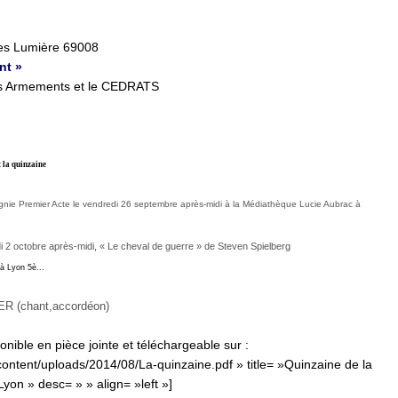
es Lumière 69008
nt »
des Armements et le CEDRATS
t la quinzaine
agnie Premier Acte le vendredi 26 septembre après-midi à la Médiathèque Lucie Aubrac à
i 2 octobre après-midi, « Le cheval de guerre » de Steven Spielberg
 à Lyon 5
è.
..
ER (chant,accordéon
)
nible en pièce jointe et téléchargeable sur :
-content/uploads/2014/08/La-quinzaine.pdf » title= »Quinzaine de la
yon » desc= » » align= »left »]