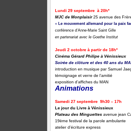
Lundi 29 septembre
à 20h*
MJC de Monplaisir
25 avenue des Frèr
«
Le mouvement allemand pour la paix
fa
conférence d’Anne-Marie Saint Gille
en partenariat avec le Goethe Institut
Jeudi
2 octobre à partir de 18h*
Cinéma Gérard Philipe à Vénissieux
Soirée de clôture et des 40 ans du M
introduction en musique par Samuel Jaeg
témoignage et verre de l’amitié
exposition d’affiches du MAN
Animations
Samedi 27 septembre
9
h30 – 17h
Le jour du Livre à Vénissieux
Plateau des Minguettes
avenue jean Ca
19ème festival de la parole ambulante
atelier d’écriture express