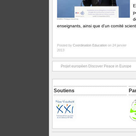
E
p
d
enseignants, ainsi que d’un comité scien
Posted by
Coordination Education
on 24 janvier
2013
Projet européen Discover Peace in Europe
Soutiens
Pa