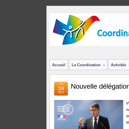
Accueil
La Coordination
Activités
Jan
Nouvelle délégation
24
2013
V
n
s
s