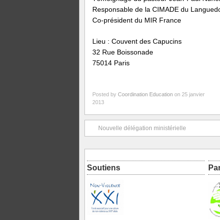
Responsable de la CIMADE du Languedo
Co-président du MIR France
Lieu : Couvent des Capucins
32 Rue Boissonade
75014 Paris
Posted by
Coordination Education
on 25 janvier
2013
Nouvelle délégation ministérielle
Soutiens
Pa