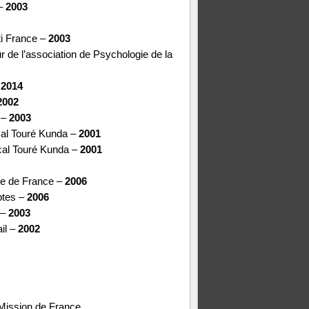
 –
2003
ti France –
2003
de l’association de Psychologie de la
–
2014
002
 –
2003
al Touré Kunda –
2001
cal Touré Kunda –
2001
ire de France –
2006
ptes –
2006
 –
2003
il –
2002
Mission de France