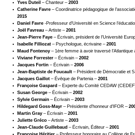
Yves Duteil
– Chanteur –
2003
Catherine Favre
– Coordinatrice pédagogique de l’associati
2015
Daniel Favre
-Professeur d’Université en Science l’éducati
Joël Favreau
– Artiste –
2001
Jean-Pierre Faye
– Écrivain, président de l’Université Eu
Isabelle Filliozat
– Psychologue, écrivaine –
2001
Maud Fontenoy
– 1ère femme à avoir traversé l’Atlantique
Viviane Forrester
– Écrivain –
2002
Jacques Fortin
– Écrivain –
2006
Jean-Baptiste de Foucault
– Président de Démocratie et Spi
Jacques Gaillot
– Évêque de Partenia –
2001
Françoise Gaspard
– Experte du Comité CEDAW (CEDEF) 
Susan George
– Écrivain –
2002
Sylvie Germain
– Écrivain –
2003
Hildegard Goss-Mayr
– Présidente d’honneur d’IFOR –
20
Martin Gray
– Écrivain –
2001
Juliette Gréco
– Artiste –
2003
Jean-Claude Guillebaud
– Écrivain, Éditeur –
2001
Françoise Héritier
– Professeur honoraire au Collège de F