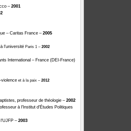
occo –
2001
02
que – Caritas France –
2005
à l’université
Paris 1 –
2002
ts International – France (DEI-France)
n-violence
et à la paix –
2012
aptistes, professeur de théologie –
2002
sseur à l’Institut d’Études Politiques
e l’UJFP –
2003