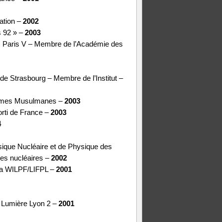
ation –
2002
s 92 » –
2003
s Paris V – Membre de l’Académie des
de Strasbourg – Membre de l’Institut –
emmes Musulmanes –
2003
rti de France –
2003
4
ysique Nucléaire et de Physique des
mes nucléaires –
2002
la WILPF/LIFPL –
2001
é Lumière Lyon 2 –
2001