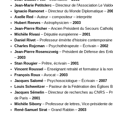
Jean-Marie Petitclerc
– Directeur de l’Association Le Vald
Ignacio Ramonet
– Directeur du Monde Diplomatique –
20
Axelle Red
– Auteur – compositeur – interprète
Hubert Reeves
– Astrophysicien –
2003
Jean-Pierre Richer
– Ancien Président du Secours Catholi
Michèle Rivasi
– Députée européenne –
2001
Daniel Rivet
– Professeur émérite d’histoire contemporaine 
Charles Rojzman
– Psychothérapeute – Écrivain –
2002
Jean-Pierre Rosenczveig
– Président de Défense des Enfan
–
2003
Stan Rougier
– Prêtre, écrivain –
2001
Vincent Roussel
– Enseignant retraité et formateur à la no
François Roux
– Avocat –
2003
Jacques Salomé
– Psychosociologue – Écrivain –
2007
Louis Schweitzer
– Pasteur de la Fédération des Églises B
Jacques Sémelin
– Directeur de recherches au CNRS – Profe
de Paris –
2001
Michèle Sibony
– Professeur de lettres, Vice-présidente d
René-Samuel Sirat
– Grand Rabbin –
2003