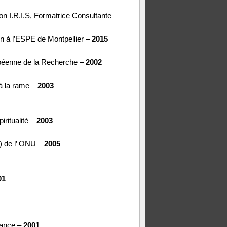
on I.R.I.S, Formatrice Consultante –
on à l’ESPE de Montpellier –
2015
ropéenne de la Recherche –
2002
 à la rame –
2003
ritualité –
2003
de l’ ONU –
2005
01
rance –
2001