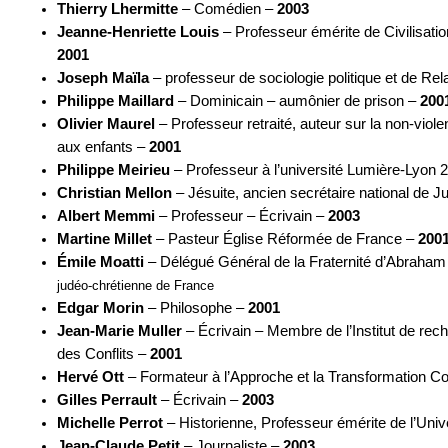
Thierry Lhermitte
– Comédien –
2003
Jeanne-Henriette Louis
– Professeur émérite de Civilisatio
2001
Joseph Maïla
– professeur de sociologie politique et de Rela
Philippe Maillard
– Dominicain – aumônier de prison –
200
Olivier Maurel
– Professeur retraité, auteur sur la non-viole
aux enfants –
2001
Philippe Meirieu
– Professeur à l’université Lumière-Lyon 
Christian Mellon
– Jésuite, ancien secrétaire national de J
Albert Memmi
– Professeur – Écrivain –
2003
Martine Millet
– Pasteur Église Réformée de France –
200
Émile Moatti
– Délégué Général de la Fraternité d’Abraha
judéo-chrétienne de France
Edgar Morin
– Philosophe –
2001
Jean-Marie Muller
– Écrivain – Membre de l’Institut de rec
des Conflits –
2001
Hervé Ott
– Formateur à l’Approche et la Transformation C
Gilles Perrault
– Écrivain –
2003
Michelle Perrot
– Historienne, Professeur émérite de l’Univ
Jean-Claude Petit
– Journaliste –
2003