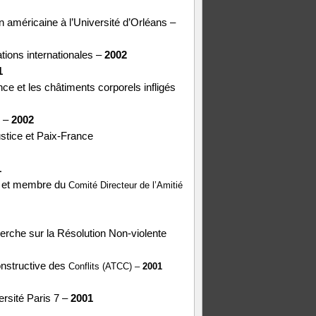
n américaine à l’Université d’Orléans –
tions internationales –
2002
1
nce et les châtiments corporels infligés
2 –
2002
ustice et Paix-France
1
m et membre du
Comité Directeur de l’Amitié
herche sur la Résolution Non-violente
onstructive des
Conflits (ATCC) –
2001
ersité Paris 7 –
2001