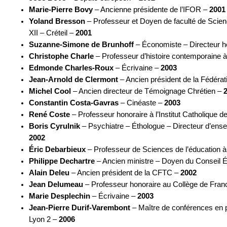
Marie-Pierre Bovy
– Ancienne présidente de l’IFOR –
2001
Yoland Bresson
– Professeur et Doyen de faculté de Scien
XII – Créteil –
2001
Suzanne-Simone de Brunhoff
– Économiste – Directeur 
Christophe Charle
– Professeur d’histoire contemporaine à 
Edmonde Charles-Roux
– Écrivaine –
2003
Jean-Arnold de Clermont
– Ancien président de la Fédéra
Michel Cool
– Ancien directeur de Témoignage Chrétien –
Constantin Costa-Gavras
– Cinéaste –
2003
René Coste
– Professeur honoraire à l’Institut Catholique d
Boris Cyrulnik
– Psychiatre – Éthologue – Directeur d’ense
2002
Éric Debarbieux
– Professeur de Sciences de l’éducation à l
Philippe Dechartre
– Ancien ministre – Doyen du Conseil 
Alain Deleu
– Ancien président de la CFTC –
2002
Jean Delumeau
– Professeur honoraire au Collège de Franc
Marie Desplechin
– Écrivaine –
2003
Jean-Pierre Durif-Varembont
– Maître de conférences en p
Lyon 2 –
2006