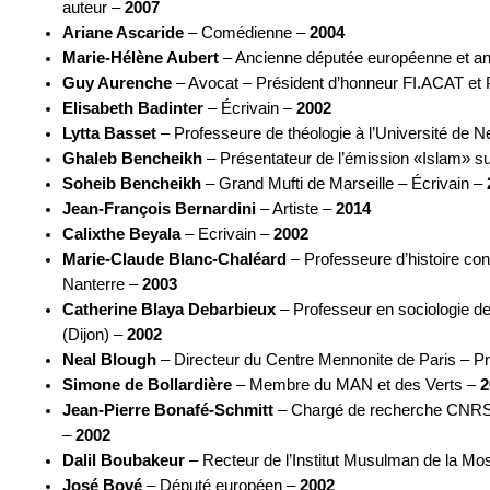
auteur –
2007
Ariane Ascaride
– Comédienne –
2004
Marie-Hélène Aubert
– Ancienne députée européenne et an
Guy Aurenche
– Avocat – Président d’honneur FI.ACAT et
Elisabeth Badinter
– Écrivain –
2002
Lytta Basset
– Professeure de théologie à l’Université de 
Ghaleb Bencheikh
– Présentateur de l’émission «Islam» s
Soheib Bencheikh
– Grand Mufti de Marseille – Écrivain –
Jean-François Bernardini
– Artiste –
2014
Calixthe Beyala
– Ecrivain –
2002
Marie-Claude Blanc-Chaléard
– Professeure d’histoire con
Nanterre –
2003
Catherine Blaya Debarbieux
– Professeur en sociologie de
(Dijon) –
2002
Neal Blough
– Directeur du Centre Mennonite de Paris – Pr
Simone de Bollardière
– Membre du MAN et des Verts –
2
Jean-Pierre Bonafé-Schmitt
– Chargé de recherche CNRS
–
2002
Dalil Boubakeur
– Recteur de l’Institut Musulman de la M
José Bové
– Député européen –
2002