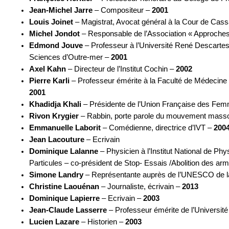
Jean-Michel Jarre
– Compositeur –
2001
Louis Joinet
– Magistrat, Avocat général à la Cour de Cass
Michel Jondot
– Responsable de l’Association « Approche
Edmond Jouve
– Professeur à l’Université René Descarte
Sciences d’Outre-mer –
2001
Axel Kahn
– Directeur de l’Institut Cochin –
2002
Pierre Karli
– Professeur émérite à la Faculté de Médecine 
2001
Khadidja Khali
– Présidente de l’Union Française des F
Rivon Krygier
– Rabbin, porte parole du mouvement masso
Emmanuelle Laborit
– Comédienne, directrice d’IVT –
200
Jean Lacouture
– Ecrivain
Dominique Lalanne
– Physicien à l’Institut National de Ph
Particules – co-président de Stop- Essais /Abolition des ar
Simone Landry
– Représentante auprès de l’UNESCO de 
Christine Laouénan
– Journaliste, écrivain –
2013
Dominique Lapierre
– Ecrivain –
2003
Jean-Claude Lasserre
– Professeur émérite de l’Universit
Lucien Lazare
– Historien –
2003