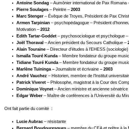
Antoine Sondag
– Aumônier international de Pax Romana
Pierre Soulages
– Peintre –
2003
Marc Stenger
– Évêque de Troyes, Président de Pax Chris
Armen Tarpinian
– psychopédagogue – Président d’honneur 
Motivation –
2012
Edith Tartar-Goddet
– psychosociologue et psychologue 
Joël Thoraval
– Ancien président du Secours Catholique –
2
Alain Touraine
– Directeur d’études à l’EHESS (sociologie)
Ismaïla Touré Kunda
– Membre fondateur du groupe music
Tidiane Touré Kunda
– Membre fondateur du groupe musi
Marlène Tuininga –
Journaliste et écrivaine
– 2003
André Vauchez
– Historien, membre de l’Institut universita
Patrick Viveret
– Philosophe, magistrat à la Cour des Com
Dominique Voynet
– Ancien ministre et ancienne sénatrice
Edgar Weber
– Maître de conférences à l’Université du Mira
Ont fait partie du comité :
Lucie Aubrac
– résistante
Bernard Boudouresques
– membre du CEA et prêtre à la 