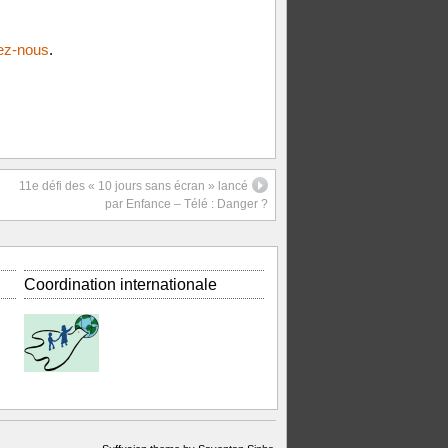
ez-nous
.
11e défi des « 10 jours sans écran » lancé
par Enfance – Télé : Danger ?
Coordination internationale