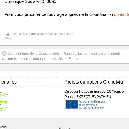
Chronique Sociale. 15,90 €.
Pour vous procurer cet ouvrage auprès de la Coordination
contact
Posted by
Coordination Education
on 7 mars
2019
Communiqué de la Coordination – Pourquoi les punitions ou châtiments
corporels ne seront toujours pas abolis en France
tenaires
Projets européens Grundtvig
Discover Peace in Europe, 10 Years of
Peace, EXPECT, EMPATH.EU
a non-