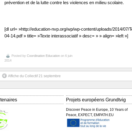
prévention et de la lutte contre les violences en milieu scolaire.
[dl url= »http://education-nvp.org/wp/wp-content/uploads/2014/07/
04-14.pdf » title= »Texte interassociatif » desc= » » align= »left »]
Posted by
Coordination Education
on 6 juin
2014
Affiche du Collectif 21 septembre
tenaires
Projets européens Grundtvig
Discover Peace in Europe, 10 Years of
Peace, EXPECT, EMPATH.EU