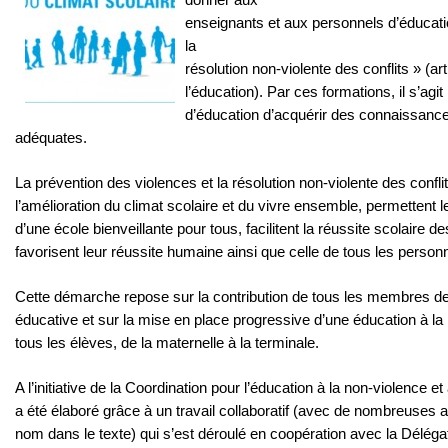
donner aux
enseignants et aux personnels d’éducatio
la
résolution non-violente des conflits » (art
l’éducation). Par ces formations, il s’agi
d’éducation d’acquérir des connaissan
adéquates.
La prévention des violences et la résolution non-violente des confli
l’amélioration du climat scolaire et du vivre ensemble, permettent
d’une école bienveillante pour tous, facilitent la réussite scolaire d
favorisent leur réussite humaine ainsi que celle de tous les person
Cette démarche repose sur la contribution de tous les membres 
éducative et sur la mise en place progressive d’une éducation à la
tous les élèves, de la maternelle à la terminale.
A l’initiative de la Coordination pour l’éducation à la non-violence et 
a été élaboré grâce à un travail collaboratif (avec de nombreuses 
nom dans le texte) qui s’est déroulé en coopération avec la Délégat