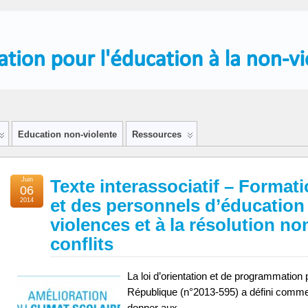
Education non-violente
Ressources
Juin
Texte interassociatif – Format
06
et des personnels d’éducation 
2014
violences et à la résolution no
conflits
La loi d’orientation et de programmation p
République (n°2013-595) a défini com