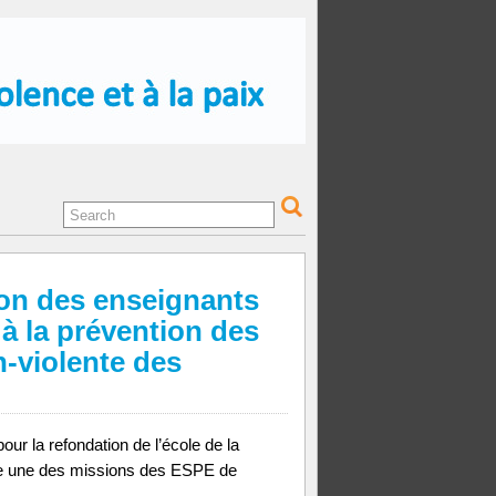
ion des enseignants
à la prévention des
n-violente des
our la refondation de l’école de la
me une des missions des ESPE de